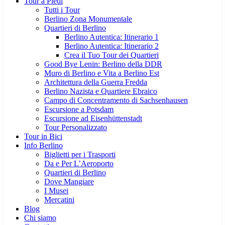
Tour a Piedi
Tutti i Tour
Berlino Zona Monumentale
Quartieri di Berlino
Berlino Autentica: Itinerario 1
Berlino Autentica: Itinerario 2
Crea il Tuo Tour dei Quartieri
Good Bye Lenin: Berlino della DDR
Muro di Berlino e Vita a Berlino Est
Architettura della Guerra Fredda
Berlino Nazista e Quartiere Ebraico
Campo di Concentramento di Sachsenhausen
Escursione a Potsdam
Escursione ad Eisenhüttenstadt
Tour Personalizzato
Tour in Bici
Info Berlino
Biglietti per i Trasporti
Da e Per L’Aeroporto
Quartieri di Berlino
Dove Mangiare
I Musei
Mercatini
Blog
Chi siamo