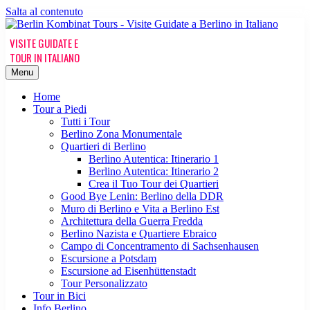
Salta al contenuto
Menu
Home
Tour a Piedi
Tutti i Tour
Berlino Zona Monumentale
Quartieri di Berlino
Berlino Autentica: Itinerario 1
Berlino Autentica: Itinerario 2
Crea il Tuo Tour dei Quartieri
Good Bye Lenin: Berlino della DDR
Muro di Berlino e Vita a Berlino Est
Architettura della Guerra Fredda
Berlino Nazista e Quartiere Ebraico
Campo di Concentramento di Sachsenhausen
Escursione a Potsdam
Escursione ad Eisenhüttenstadt
Tour Personalizzato
Tour in Bici
Info Berlino