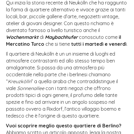
Qui inizia la storia recente di Neukölln che ha raggiunto
la fama di quartiere alternativo e vivace grazie ai tanti
locali, bar, piccole gallerie d’arte, negozietti vintage,
atelier di giovani designer. Con questo richiamo è
diventato famoso a livello turistico anche il
Wochenmarkt
di
Maybachhufer
conosciuto come
il
Mercatino Turco
che si tiene
tutti i martedì e venerdì
.
Il quartiere di Neukölln è un un insieme di luoghi ed
atmosfere contrastanti ed allo stesso tempo ben
amalgamate. Si passa da una atmosfera più
occidentale nella parte che i berlinesi chiamano
“
Kreuzkölln
” a quella araba che contraddistingue il
viale
Sonnenallee
con i tanti negozi che offrono
prodotti tipici di ogni genere, il profumo delle tante
spezie e fino ad arrivare in un angolo sospeso nel
passato ovvero a Rixdorf, l’antico villaggio boemo e
tedesco che è l’origine di questo quartiere.
Vuoi scoprire meglio questo quartiere di Berlino?
Abbiamo scritto un articolo apposito, leggi la nostra