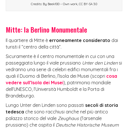
Credits: By Beek100 – Own work, CC BY-SA 3.0
Mitte: la Berlino Monumentale
Il quartiere di Mitte è
erroneamente considerato
dai
turisti il “centro della città”.
Sicuramente è il centro monumentale in cui con una
passeggiata lungo il viale prussiano
Unter den Linden
si
vedranno una serie di celebri edifici monumentali fra i
quali il Duomo di Berlino, l’Isola dei Musei (scopri
cosa
vedere sull’Isola dei Musei
), patrimonio mondiale
dell’UNESCO, l’Università Humboldt e la Porta di
Brandeburgo.
Lungo Unter den Linden sono passati
secoli di storia
tedesca
che sono racchiusi anche nel più antico
palazzo storico del viale
Zeughaus
(l’arsenale
prussiano) che ospita il
Deutsche Historische Museum