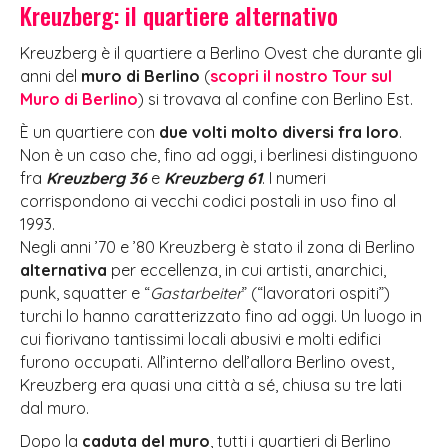
Kreuzberg: il quartiere alternativo
Kreuzberg è il quartiere a Berlino Ovest che durante gli
anni del
muro di Berlino
(
scopri il nostro Tour sul
Muro di Berlino
) si trovava al confine con Berlino Est.
È un quartiere con
due volti molto diversi fra loro
.
Non è un caso che, fino ad oggi, i berlinesi distinguono
fra
Kreuzberg 36
e
Kreuzberg 61
. I numeri
corrispondono ai vecchi codici postali in uso fino al
1993.
Negli anni ’70 e ’80 Kreuzberg è stato il zona di Berlino
alternativa
per eccellenza, in cui artisti, anarchici,
punk, squatter e “
Gastarbeiter
” (“lavoratori ospiti”)
turchi lo hanno caratterizzato fino ad oggi. Un luogo in
cui fiorivano tantissimi locali abusivi e molti edifici
furono occupati. All’interno dell’allora Berlino ovest,
Kreuzberg era quasi una città a sé, chiusa su tre lati
dal muro.
Dopo la
caduta del muro
, tutti i quartieri di Berlino