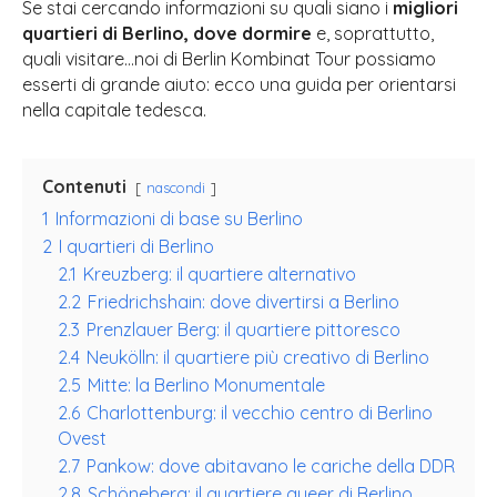
Se stai cercando informazioni su quali siano i
migliori
quartieri di Berlino, dove dormire
e, soprattutto,
quali visitare…noi di Berlin Kombinat Tour possiamo
esserti di grande aiuto: ecco una guida per orientarsi
nella capitale tedesca.
Contenuti
nascondi
1
Informazioni di base su Berlino
2
I quartieri di Berlino
2.1
Kreuzberg: il quartiere alternativo
2.2
Friedrichshain: dove divertirsi a Berlino
2.3
Prenzlauer Berg: il quartiere pittoresco
2.4
Neukölln: il quartiere più creativo di Berlino
2.5
Mitte: la Berlino Monumentale
2.6
Charlottenburg: il vecchio centro di Berlino
Ovest
2.7
Pankow: dove abitavano le cariche della DDR
2.8
Schöneberg: il quartiere queer di Berlino