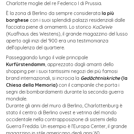
Charlotte moglie del re Federico I di Prussia.
È la zona di Berlino da sempre considerata
la più
borghese
con i suoi splendidi palazzi residenziali dalle
facciata piene di ornamenti. Lo storico
KaDeWe
(Kuafhaus des Westens), il grande magazzino del lusso
aperto agli inizi del ‘900 era una testimonianza
dell’opulenza del quartiere.
Passeggiando lungo il viale principale
Kurfürstendamm
, apprezzato dagli amanti dello
shopping per i suoi tantissimi negozi dei più famosi
brand internazionali, si incrocia la
Gedächtniskriche
(la
Chiesa della Memoria)
con il campanile che porta i
segni dei bombardamenti durante la seconda guerra
mondiale.
Durante gli anni del muro di Berlino, Charlottenburg è
stato il centro di Berlino ovest e vetrina del mondo
occidentale nella contrapposizione di sistemi della
Guerra Fredda. Un esempio è l’Europa Center, il grande
magazzino in stile americano degli anni ’60.