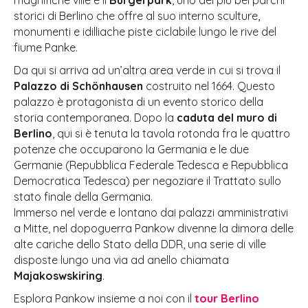
magnifiche ville e il
Bürgerpark
, uno dei più bei parchi
storici di Berlino che offre al suo interno sculture,
monumenti e idilliache piste ciclabile lungo le rive del
fiume Panke.
Da qui si arriva ad un’altra area verde in cui si trova il
Palazzo di Schönhausen
costruito nel 1664. Questo
palazzo è protagonista di un evento storico della
storia contemporanea. Dopo la
caduta del muro di
Berlino
, qui si è tenuta la tavola rotonda fra le quattro
potenze che occuparono la Germania e le due
Germanie (Repubblica Federale Tedesca e Repubblica
Democratica Tedesca) per negoziare il Trattato sullo
stato finale della Germania.
Immerso nel verde e lontano dai palazzi amministrativi
a Mitte, nel dopoguerra Pankow divenne la dimora delle
alte cariche dello Stato della DDR, una serie di ville
disposte lungo una via ad anello chiamata
Majakoswskiring
.
Esplora Pankow insieme a noi con il
tour Berlino