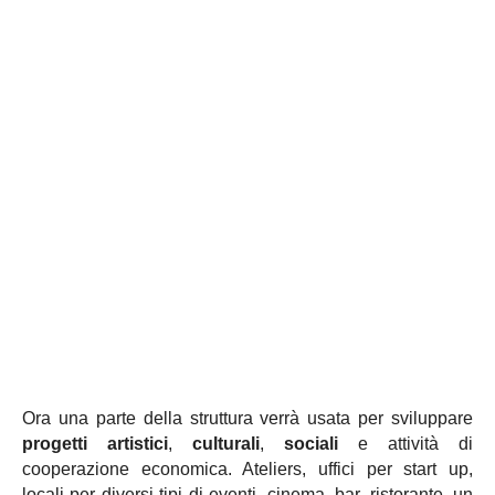
Ora una parte della struttura verrà usata per sviluppare
progetti
artistici
,
culturali
,
sociali
e attività di
cooperazione economica. Ateliers, uffici per start up,
locali per diversi tipi di eventi, cinema, bar, ristorante, un