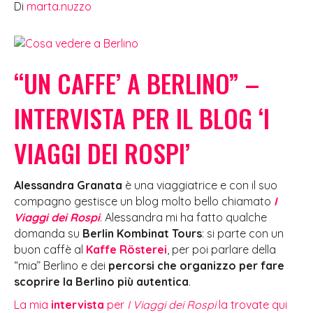
Di
marta.nuzzo
“UN CAFFE’ A BERLINO” –
INTERVISTA PER IL BLOG ‘I
VIAGGI DEI ROSPI’
Alessandra Granata
è una viaggiatrice e con il suo
compagno gestisce un blog molto bello chiamato
I
Viaggi dei Rospi
. Alessandra mi ha fatto qualche
domanda su
Berlin Kombinat Tours
: si parte con un
buon caffè al
Kaffe Rösterei
, per poi parlare della
“mia” Berlino e dei
percorsi che organizzo per fare
scoprire la Berlino più autentica
.
La mia
intervista
per
I Viaggi dei Rospi
la trovate qui