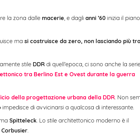
are la zona dalle
macerie
, e dagli
anni ’60
inizia il piano
truisce ma
si costruisce da zero, non lasciando più tr
amente stile
DDR
di quell’epoca, ci sono anche la serie
tettonico tra Berlino Est e Ovest durante la guerra
ificio della progettazione urbana della DDR
. Non se
o
impedisce di avvicinarsi a qualcosa di interessante.
ama
Spitteleck
. Lo stile architettonico moderno è il
 Corbusier
.