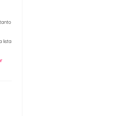
 tanto
 lista
r