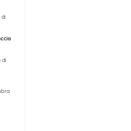
 di
accia
 di
mbra