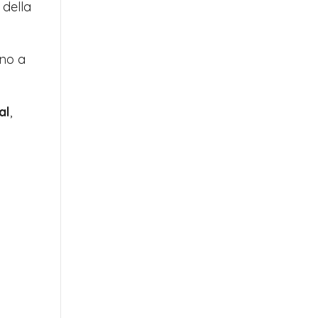
 della
ino a
al
,