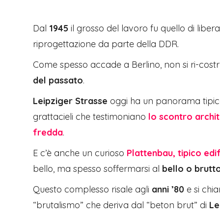
Dal
1945
il grosso del lavoro fu quello di liber
riprogettazione da parte della DDR.
Come spesso accade a Berlino, non si ri-cos
del passato
.
Leipziger Strasse
oggi ha un panorama tipic
grattacieli che testimoniano
lo scontro archi
fredda
.
E c’è anche un curioso
Plattenbau, tipico ed
bello, ma spesso soffermarsi al
bello o brutt
Questo complesso risale agli
anni ’80
e si chi
“brutalismo” che deriva dal “beton brut” di
Le