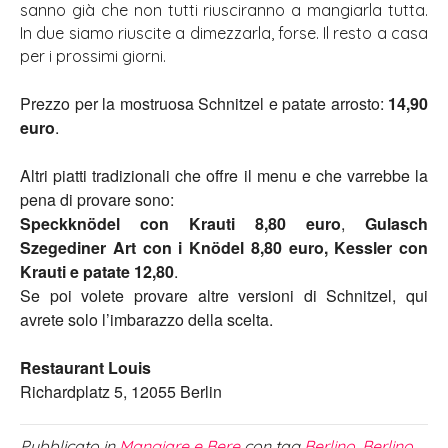
sanno già che non tutti riusciranno a mangiarla tutta.
In due siamo riuscite a dimezzarla, forse. Il resto a casa
per i prossimi giorni.
Prezzo per la mostruosa Schnitzel e patate arrosto:
14,90
euro
.
Altri piatti tradizionali che offre il menu e che varrebbe la
pena di provare sono:
Speckknödel con Krauti 8,80 euro
,
Gulasch
Szegediner Art con i Knödel 8,80 euro, Kessler con
Krauti e patate 12,80
.
Se poi volete provare altre versioni di Schnitzel, qui
avrete solo l’imbarazzo della scelta.
Restaurant Louis
Richardplatz 5, 12055 Berlin
Pubblicato in
Mangiare e Bere
con tag
Berlino
,
Berlino