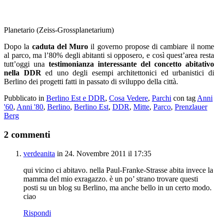
Planetario (Zeiss-Grossplanetarium)
Dopo la
caduta del Muro
il governo propose di cambiare il nome
al parco, ma l’80% degli abitanti si opposero, e così quest’area resta
tutt’oggi una
testimonianza interessante del concetto abitativo
nella DDR
ed uno degli esempi architettonici ed urbanistici di
Berlino dei progetti fatti in passato di sviluppo della città.
Pubblicato in
Berlino Est e DDR
,
Cosa Vedere
,
Parchi
con tag
Anni
'60
,
Anni '80
,
Berlino
,
Berlino Est
,
DDR
,
Mitte
,
Parco
,
Prenzlauer
Berg
2 commenti
verdeanita
in 24. Novembre 2011 il 17:35
qui vicino ci abitavo. nella Paul-Franke-Strasse abita invece la
mamma del mio exragazzo. è un po’ strano trovare questi
posti su un blog su Berlino, ma anche bello in un certo modo.
ciao
Rispondi