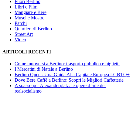
Fuori Berlino
Libri e Film
Mangiare e Bere
Musei e Mostre
Parchi
Quartieri di Berlino
Street Art
Video
ARTICOLI RECENTI
Come muoversi a Berlino: trasporto pubblico e biglietti
I Mercatini di Natale a Berlino
Berlino Queer: Una Guida Alla Capitale Europea LGBTQ+
Dove Bere Caffè a Berlino: Scopri le Migliori Caffetterie
A spasso per Alexanderplatz: le opere d’arte del
realsocialismo