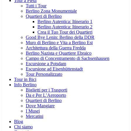
Tour a Piedi
Tutti i Tour
Berlino Zona Monumentale
Quartieri di Berlino
Berlino Autentica: Itinerario 1
Berlino Autentica: Itinerario 2
Crea il Tuo Tour dei Quartieri
Good Bye Lenin: Berlino della DDR
Muro di Berlino e Vita a Berlino Est
Architettura della Guerra Fredda
Berlino Nazista e Quartiere Ebraico
Campo di Concentramento di Sachsenhausen
Escursione a Potsdam
Escursione ad Eisenhüttenstadt
Tour Personalizzato
Tour in Bici
Info Berlino
Biglietti per i Trasporti
Da e Per L’Aeroporto
Quartieri di Berlino
Dove Mangiare
I Musei
Mercatini
Blog
Chi siamo