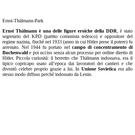
Ernst-Thälmann-Park
Ernst Thälmann è una delle figure eroiche della DDR
, è stato
segretario del KPD (partito comunista tedesco) e oppositore del
regime nazista, finché nel 1933 (anno in cui Hitler prese il potere) fu
arrestato. Nel 1944 fu portato nel
campo di concentramento
di
Buchenwald
e poi ucciso senza alcun processo per ordine diretto di
Hitler. Piccola curiosità: il berretto che Thälmann indossava, era il
tipico copricapo usato all’epoca dai lavoratori dei cantieri e che
diventò celebre proprio grazie a lui. In
Unione Sovietica
era allo
stesso modo diffuso perché indossato da Lenin.