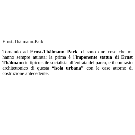
Ernst-Thälmann-Park
Tornando ad
Ernst-Thälmann Park
, ci sono due cose che mi
hanno sempre attirata: la prima è l’
imponente statua
di Ernst
Thälmann
in tipico stile socialista all’entrata del parco, e il contrasto
architettonico di questa
“isola urbana”
con le case attorno di
costruzione antecedente.