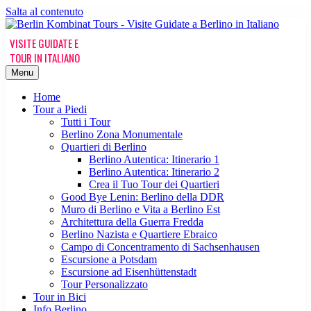
Salta al contenuto
Menu
Home
Tour a Piedi
Tutti i Tour
Berlino Zona Monumentale
Quartieri di Berlino
Berlino Autentica: Itinerario 1
Berlino Autentica: Itinerario 2
Crea il Tuo Tour dei Quartieri
Good Bye Lenin: Berlino della DDR
Muro di Berlino e Vita a Berlino Est
Architettura della Guerra Fredda
Berlino Nazista e Quartiere Ebraico
Campo di Concentramento di Sachsenhausen
Escursione a Potsdam
Escursione ad Eisenhüttenstadt
Tour Personalizzato
Tour in Bici
Info Berlino