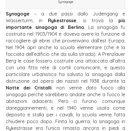
Synagoge
Synagoge
– a due passi dallo Judengang e
Wasserturm, in
Rykestrasse
, si trova la
più
importante sinagoga di Berlino
. La sinagoga fu
costruita nel 1903/1904 e doveva avere la funzione di
raccogliere gli ebrei che provenivano dall’est Europa.
Nel 1904 aprì anche la scuola elementare (che è la
facciata dell’edificio che da sulla strada). A Prenzlauer
Berg le case fossero costruite una attaccata all’altra
con una fitta rete di cortili comunicanti, e questo
particolare urbanistica ha salvato la sinagoga dalla
distruzione ad opera dei nazisti nel 1938 durante la
Notte dei Cristalli
: non venne dato fuoco alla
sinagoga perché sarebbero andate anche a fuoco le
abitazioni adiacenti. Però ci furono comunque
daneggiannementi, e nel 1940 venne usata come
deposito e stalla per i cavalli, la scuola venne fatta
chiudere poco dopo. Finita la guerra, la sinagoga in
Rykestrasse era l’unica rimasta ancora in piedi a