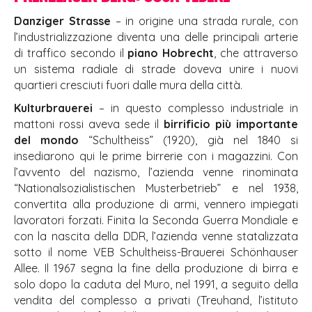
Danziger Strasse
– in origine una strada rurale, con
l’industrializzazione diventa una delle principali arterie
di traffico secondo il
piano Hobrecht
, che attraverso
un sistema radiale di strade doveva unire i nuovi
quartieri cresciuti fuori dalle mura della città.
Kulturbrauerei
– in questo complesso industriale in
mattoni rossi aveva sede il
birrificio più importante
del mondo
“Schultheiss” (1920), già nel 1840 si
insediarono qui le prime birrerie con i magazzini. Con
l’avvento del nazismo, l’azienda venne rinominata
“Nationalsozialistischen Musterbetrieb” e nel 1938,
convertita alla produzione di armi, vennero impiegati
lavoratori forzati. Finita la Seconda Guerra Mondiale e
con la nascita della DDR, l’azienda venne statalizzata
sotto il nome VEB Schultheiss-Brauerei Schönhauser
Allee. Il 1967 segna la fine della produzione di birra e
solo dopo la caduta del Muro, nel 1991, a seguito della
vendita del complesso a privati (Treuhand, l’istituto