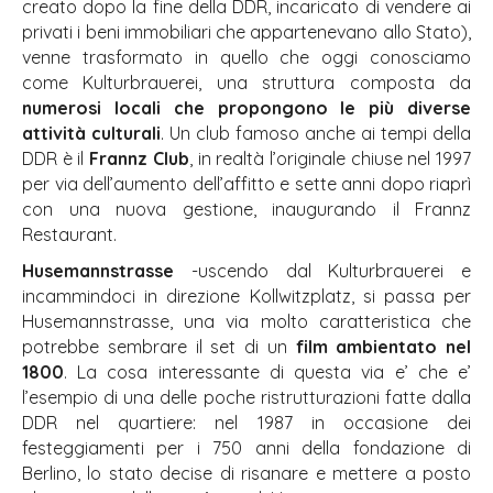
creato dopo la fine della DDR, incaricato di vendere ai
privati i beni immobiliari che appartenevano allo Stato),
venne trasformato in quello che oggi conosciamo
come Kulturbrauerei, una struttura composta da
numerosi locali che propongono le più diverse
attività culturali
. Un club famoso anche ai tempi della
DDR è il
Frannz Club
, in realtà l’originale chiuse nel 1997
per via dell’aumento dell’affitto e sette anni dopo riaprì
con una nuova gestione, inaugurando il Frannz
Restaurant.
Husemannstrasse
-uscendo dal Kulturbrauerei e
incammindoci in direzione Kollwitzplatz, si passa per
Husemannstrasse, una via molto caratteristica che
potrebbe sembrare il set di un
film ambientato nel
1800
. La cosa interessante di questa via e’ che e’
l’esempio di una delle poche ristrutturazioni fatte dalla
DDR nel quartiere: nel 1987 in occasione dei
festeggiamenti per i 750 anni della fondazione di
Berlino, lo stato decise di risanare e mettere a posto