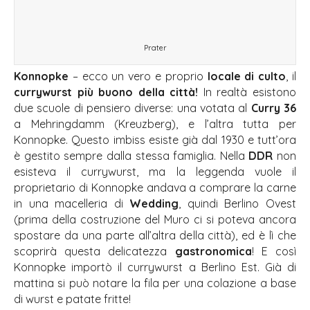
Prater
Konnopke
– ecco un vero e proprio
locale di culto
, il
currywurst più buono della città!
In realtà esistono
due scuole di pensiero diverse: una votata al
Curry 36
a Mehringdamm (Kreuzberg), e l’altra tutta per
Konnopke. Questo imbiss esiste già dal 1930 e tutt’ora
è gestito sempre dalla stessa famiglia. Nella
DDR
non
esisteva il currywurst, ma la leggenda vuole il
proprietario di Konnopke andava a comprare la carne
in una macelleria di
Wedding
, quindi Berlino Ovest
(prima della costruzione del Muro ci si poteva ancora
spostare da una parte all’altra della città), ed è lì che
scoprirà questa delicatezza
gastronomica
! E così
Konnopke importò il currywurst a Berlino Est. Già di
mattina si può notare la fila per una colazione a base
di wurst e patate fritte!