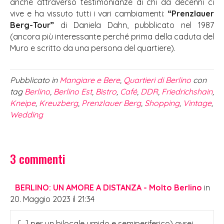
anche attraverso testimonianze di chi da decenni ci
vive e ha vissuto tutti i vari cambiamenti:
“Prenzlauer
Berg-Tour”
di Daniela Dahn, pubblicato nel 1987
(ancora più interessante perché prima della caduta del
Muro e scritto da una persona del quartiere).
Pubblicato in
Mangiare e Bere
,
Quartieri di Berlino
con
tag
Berlino
,
Berlino Est
,
Bistro
,
Café
,
DDR
,
Friedrichshain
,
Kneipe
,
Kreuzberg
,
Prenzlauer Berg
,
Shopping
,
Vintage
,
Wedding
3 commenti
BERLINO: UN AMORE A DISTANZA - Molto Berlino
in
20. Maggio 2023 il 21:34
[…] per un bilocale umido e semiperiferico) avrei