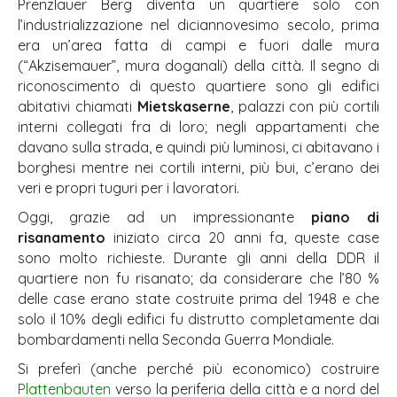
Prenzlauer Berg diventa un quartiere solo con
l’industrializzazione nel diciannovesimo secolo, prima
era un’area fatta di campi e fuori dalle mura
(“Akzisemauer”, mura doganali) della città. Il segno di
riconoscimento di questo quartiere sono gli edifici
abitativi chiamati
Mietskaserne
, palazzi con più cortili
interni collegati fra di loro; negli appartamenti che
davano sulla strada, e quindi più luminosi, ci abitavano i
borghesi mentre nei cortili interni, più bui, c’erano dei
veri e propri tuguri per i lavoratori.
Oggi, grazie ad un impressionante
piano di
risanamento
iniziato circa 20 anni fa, queste case
sono molto richieste. Durante gli anni della DDR il
quartiere non fu risanato; da considerare che l’80 %
delle case erano state costruite prima del 1948 e che
solo il 10% degli edifici fu distrutto completamente dai
bombardamenti nella Seconda Guerra Mondiale.
Si preferì (anche perché più economico) costruire
Plattenbauten
verso la periferia della città e a nord del