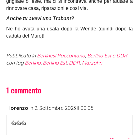
grigliate o feste, ma ci si incontrava anche per aiutare a
rinnovare casa, riparazioni e così via.
Anche tu avevi una Trabant?
Ne ho avuta una usata dopo la Wende (quindi dopo la
caduta del Muro)!
Pubblicato in
Berlinesi Raccontano
,
Berlino Est e DDR
con tag
Berlino
,
Berlino Est
,
DDR
,
Marzahn
1 commento
lorenzo
in 2. Settembre 2023 il 00:05
👍👍👍